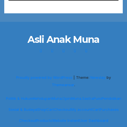
Asli Anak Muna
Proudly powered by WordPress
|
Theme:
Newslay
by
Themeansar
.
Politik & Hukum
Kehidupan
Muna.Opini
Muna.Sastra
Puisi
Pendidikan
Sosial & Budaya
Shop
Cart
Checkout
My account
Cart
Purchases
Checkout
Products
Website Instant
User Dashboard