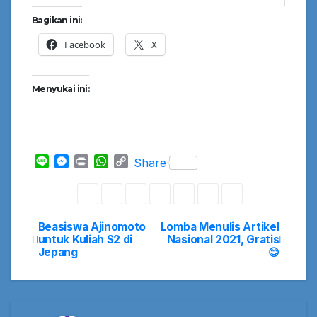
Bagikan ini:
Facebook
X
Menyukai ini:
L
M
P
W
C
Share
i
e
r
h
o
n
s
i
a
p
e
s
n
t
y
e
t
s
L
Beasiswa Ajinomoto
Lomba Menulis Artikel
Navigasi
n
A
i
untuk Kuliah S2 di
Nasional 2021, Gratis
g
p
n
Jepang
😊
pos
e
p
k
r