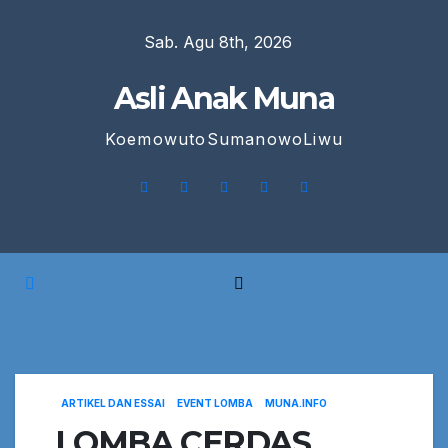
Skip
Sab. Agu 8th, 2026
to
content
Asli Anak Muna
KoemowutoSumanowoLiwu
ARTIKEL DAN ESSAI
EVENT LOMBA
MUNA.INFO
LOMBA CERDAS