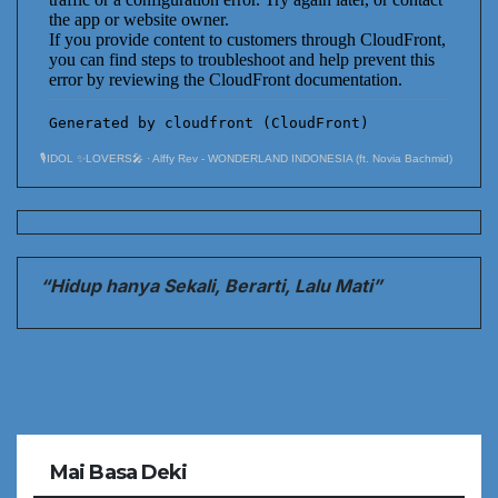
🎙️IDOL ✨LOVERS🎤
·
Alffy Rev - WONDERLAND INDONESIA (ft. Novia Bachmid)
“Hidup hanya Sekali, Berarti, Lalu Mati”
Mai Basa Deki