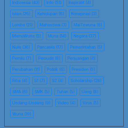
Indonesia
(43)
Info
(51)
Inspiratif
(4)
Islam
(26)
Kehidupan
(6)
Konspirasi
(3)
Lomba
(21)
Mahasiswa
(3)
MaiTewuna
(6)
MienoWuna
(5)
Muna
(14)
Negara
(37)
Nulis
(36)
Pancasila
(17)
Pemerintahan
(5)
Pemilu
(7)
Pemuda
(8)
Perjuangan
(4)
Perubahan
(11)
Politik
(6)
Presiden
(5)
Riba
(4)
S1
(7)
S2
(4)
Scholarship
(28)
SMA
(6)
SMK
(5)
Tuhan
(5)
Uang
(8)
Undang-Undang
(9)
Video
(4)
Virus
(5)
Wuna
(19)