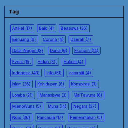
Tag
Artikel
(17)
Baik
(4)
Beasiswa
(36)
Berjuang
(6)
Corona
(4)
Daerah
(7)
DalamNegeri
(3)
Dunia
(6)
Ekonomi
(14)
Event
(15)
Hidup
(31)
Hukum
(4)
Indonesia
(43)
Info
(51)
Inspiratif
(4)
Islam
(26)
Kehidupan
(6)
Konspirasi
(3)
Lomba
(21)
Mahasiswa
(3)
MaiTewuna
(6)
MienoWuna
(5)
Muna
(14)
Negara
(37)
Nulis
(36)
Pancasila
(17)
Pemerintahan
(5)