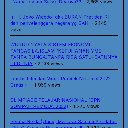
“Nama” dalam Setiap Doanya??
- 2,365 views
Ir. H. Joko Widodo, dkk BUKAN Presiden RI
dan penyelenggara negara yg SAH.
- 2,145
views
WUJUD NYATA SISTEM EKONOMI
PANCASILA/ISLAM /KETUHANAN YME
TANPA BUNGA/TANPA RIBA SATU-SATUNYA
DI DUNIA
- 2,139 views
Lomba Film dan Video Pendek Nasional 2022.
Gratis 🆓
- 1,969 views
OLIMPIADE PELAJAR NASIONAL (OPN
SUMPAH PEMUDA 2022)
- 1,776 views
Semua Rezki (Uang) Manusia Saat ini Berstatus
“Riba”, Apapun Pekerjaannya.!!!!
- 1,722 views