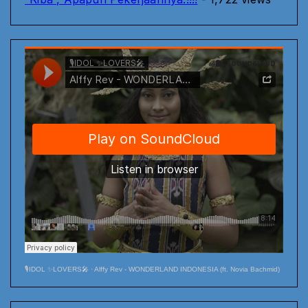
🎙️IDOL ✨LOVERS🎤
·
Alffy Rev - WONDERLAND INDONESIA (ft. Novia Bachmid)