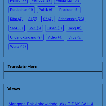
Pemilu
(7)
Pemuda
(8)
Perjuangan
(4)
Perubahan
(11)
Politik
(6)
Presiden
(5)
Riba
(4)
S1
(7)
S2
(4)
Scholarship
(28)
SMA
(6)
SMK
(5)
Tuhan
(5)
Uang
(8)
Undang-Undang
(9)
Video
(4)
Virus
(5)
Wuna
(19)
Translate Here
Views
Mengapa Pak Jokowidodo, dkk TIDAK SAH &