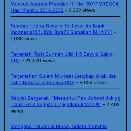
Maksud Agenda Presiden RI No: 197P-YRSOC4
Hasil Pemilu 2014/2019
- 2,322 views
Sumber Utang Negara Terbesar ke Bank
Indonesia(BI), Kok Bisa?? Siapakah BI Ini???
-
1,036 views
Terjemah Fiqih Sunnah Jilid 1-5 Sayyid Sabiq
PDF
- 21,470 views
Terjemahan Sulam Munajat Lengkap Arab dan
Latin Bahasa Indonesia PDF
- 9,658 views
Rakyat Bergerak, “Menuntut Pak Jokowi dkk yg
Tidak SAH Segera Tinggalkan Istana.!!!”
- 2,402
views
Mengapa Tetuah di Muna, Selalu Meminta