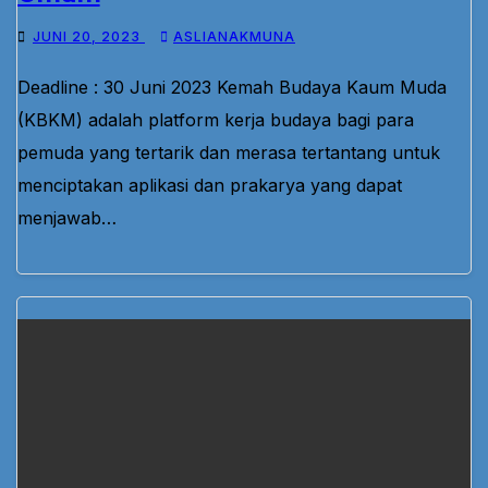
JUNI 20, 2023
ASLIANAKMUNA
Deadline : 30 Juni 2023 Kemah Budaya Kaum Muda
(KBKM) adalah platform kerja budaya bagi para
pemuda yang tertarik dan merasa tertantang untuk
menciptakan aplikasi dan prakarya yang dapat
menjawab…