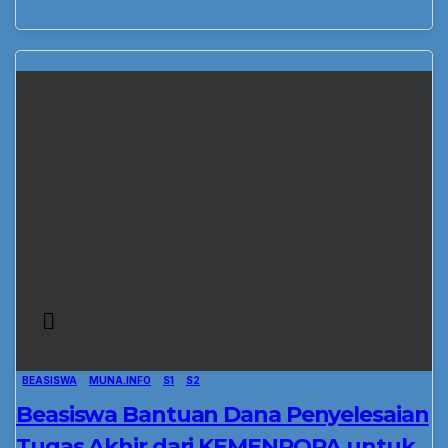
BEASISWA
MUNA.INFO
S1
S2
Beasiswa Bantuan Dana Penyelesaian
Tugas Akhir dari KEMENPORA untuk