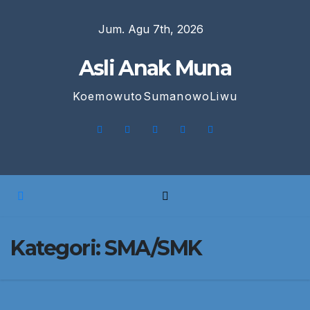
Skip
Jum. Agu 7th, 2026
to
content
Asli Anak Muna
KoemowutoSumanowoLiwu
Kategori:
SMA/SMK