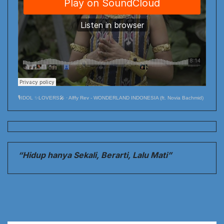
🎙️IDOL ✨LOVERS🎤
·
Alffy Rev - WONDERLAND INDONESIA (ft. Novia Bachmid)
“Hidup hanya Sekali, Berarti, Lalu Mati”