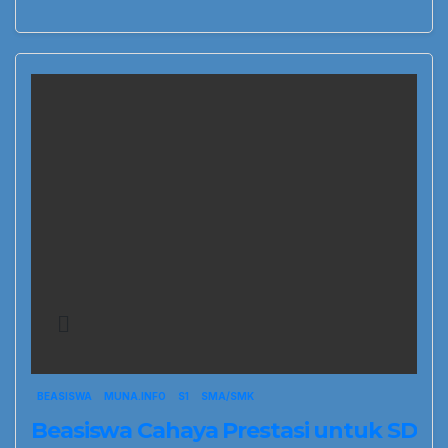
BEASISWA
MUNA.INFO
S1
SMA/SMK
Beasiswa Cahaya Prestasi untuk SD