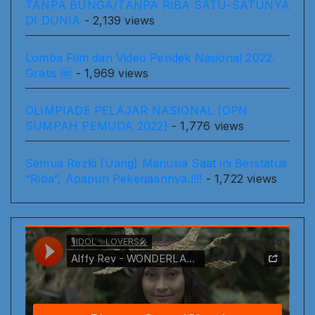
TANPA BUNGA/TANPA RIBA SATU-SATUNYA
DI DUNIA
- 2,139 views
Lomba Film dan Video Pendek Nasional 2022.
Gratis 🆓
- 1,969 views
OLIMPIADE PELAJAR NASIONAL (OPN
SUMPAH PEMUDA 2022)
- 1,776 views
Semua Rezki (Uang) Manusia Saat ini Berstatus
“Riba”, Apapun Pekerjaannya.!!!!
- 1,722 views