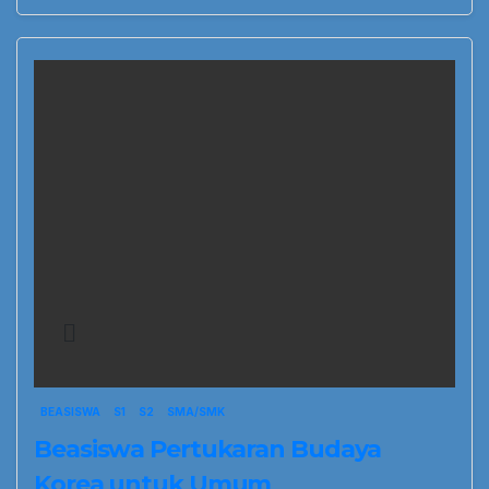
BEASISWA
S1
S2
SMA/SMK
Beasiswa Pertukaran Budaya
Korea untuk Umum