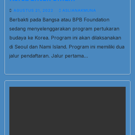
AGUSTUS 21, 2022
ASLIANAKMUNA
Berbakti pada Bangsa atau BPB Foundation
sedang menyelenggarakan program pertukaran
budaya ke Korea. Program ini akan dilaksanakan
di Seoul dan Nami Island. Program ini memiliki dua
jalur pendaftaran. Jalur pertama…