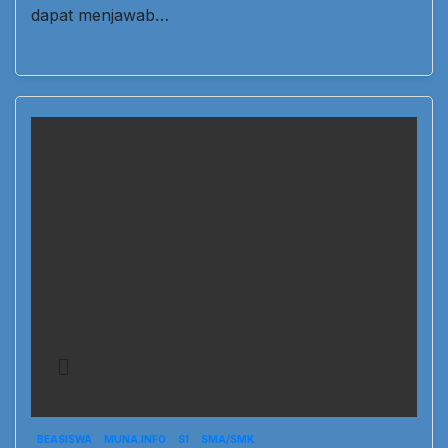
dapat menjawab…
BEASISWA
MUNA.INFO
S1
SMA/SMK