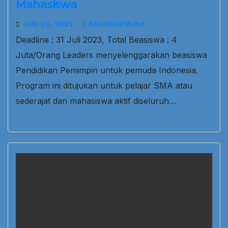
Mahasiswa
JUNI 20, 2023
ASLIANAKMUNA
Deadline : 31 Juli 2023, Total Beasiswa : 4
Juta/Orang Leaders menyelenggarakan beasiswa
Pendidikan Pemimpin untuk pemuda Indonesia.
Program ini ditujukan untuk pelajar SMA atau
sederajat dan mahasiswa aktif diseluruh…