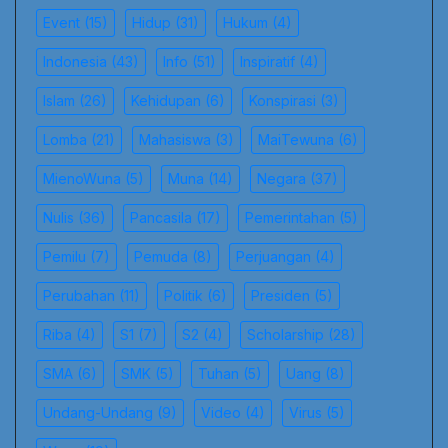
Event
(15)
Hidup
(31)
Hukum
(4)
Indonesia
(43)
Info
(51)
Inspiratif
(4)
Islam
(26)
Kehidupan
(6)
Konspirasi
(3)
Lomba
(21)
Mahasiswa
(3)
MaiTewuna
(6)
MienoWuna
(5)
Muna
(14)
Negara
(37)
Nulis
(36)
Pancasila
(17)
Pemerintahan
(5)
Pemilu
(7)
Pemuda
(8)
Perjuangan
(4)
Perubahan
(11)
Politik
(6)
Presiden
(5)
Riba
(4)
S1
(7)
S2
(4)
Scholarship
(28)
SMA
(6)
SMK
(5)
Tuhan
(5)
Uang
(8)
Undang-Undang
(9)
Video
(4)
Virus
(5)