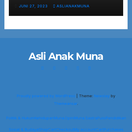
JUNI 27, 2023
ASLIANAKMUNA
Asli Anak Muna
Proudly powered by WordPress
|
Theme:
Newslay
by
Themeansar
.
Politik & Hukum
Kehidupan
Muna.Opini
Muna.Sastra
Puisi
Pendidikan
Sosial & Budaya
Shop
Cart
Checkout
My account
Cart
Purchases