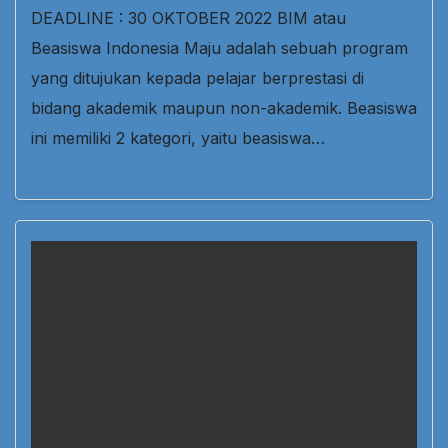
DEADLINE : 30 OKTOBER 2022 BIM atau
Beasiswa Indonesia Maju adalah sebuah program
yang ditujukan kepada pelajar berprestasi di
bidang akademik maupun non-akademik. Beasiswa
ini memiliki 2 kategori, yaitu beasiswa…