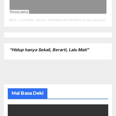
🎙️IDOL ✨LOVERS🎤
·
Alffy Rev - WONDERLAND INDONESIA (ft. Novia Bachmid)
“Hidup hanya Sekali, Berarti, Lalu Mati”
Mai Basa Deki