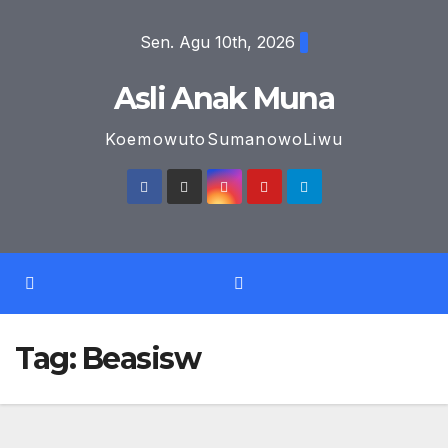
Skip
Sen. Agu 10th, 2026
to
content
Asli Anak Muna
KoemowutoSumanowoLiwu
Tag:
Beasisw