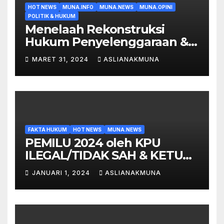
HOT NEWS
MUNA.INFO
MUNA.NEWS
MUNA.OPINI
POLITIK & HUKUM
Menelaah Rekonstruksi
Hukum Penyelenggaraan &
Hasil Pemilu 2024
MARET 31, 2024
ASLIANAKMUNA
ILEGAL/TIDAK SAH dengan
Bukti Surat KPU 0172 satu
Paket Solusi Perwujudannya!!
FAKTA HUKUM
HOT NEWS
MUNA.NEWS
PEMILU 2024 oleh KPU
ILEGAL/TIDAK SAH & KETUA
KPU dalam Laporan Polisi
JANUARI 1, 2024
ASLIANAKMUNA
satu Paket SI-MPR RI