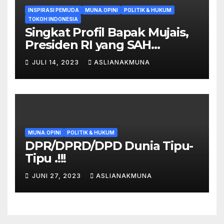
INSPIRASI PEMUDA
MUNA.OPINI
POLITIK & HUKUM
TOKOH INDONESIA
Singkat Profil Bapak Mujais,
Presiden RI yang SAH
Menurut Hukum. !!
JULI 14, 2023
ASLIANAKMUNA
MUNA.OPINI
POLITIK & HUKUM
DPR/DPRD/DPD Dunia Tipu-
Tipu .!!!
JUNI 27, 2023
ASLIANAKMUNA