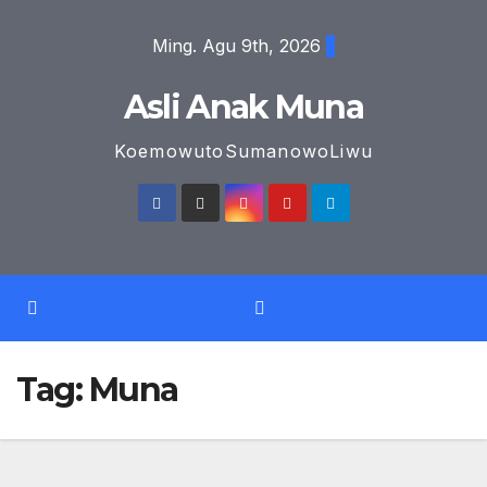
Skip
Ming. Agu 9th, 2026
to
content
Asli Anak Muna
KoemowutoSumanowoLiwu
Tag:
Muna