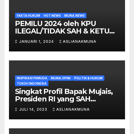
FAKTA HUKUM
HOT NEWS
MUNA.NEWS
PEMILU 2024 oleh KPU
ILEGAL/TIDAK SAH & KETUA
KPU dalam Laporan Polisi
JANUARI 1, 2024
ASLIANAKMUNA
satu Paket SI-MPR RI
INSPIRASI PEMUDA
MUNA.OPINI
POLITIK & HUKUM
TOKOH INDONESIA
Singkat Profil Bapak Mujais,
Presiden RI yang SAH
Menurut Hukum. !!
JULI 14, 2023
ASLIANAKMUNA