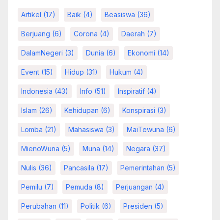
Artikel
(17)
Baik
(4)
Beasiswa
(36)
Berjuang
(6)
Corona
(4)
Daerah
(7)
DalamNegeri
(3)
Dunia
(6)
Ekonomi
(14)
Event
(15)
Hidup
(31)
Hukum
(4)
Indonesia
(43)
Info
(51)
Inspiratif
(4)
Islam
(26)
Kehidupan
(6)
Konspirasi
(3)
Lomba
(21)
Mahasiswa
(3)
MaiTewuna
(6)
MienoWuna
(5)
Muna
(14)
Negara
(37)
Nulis
(36)
Pancasila
(17)
Pemerintahan
(5)
Pemilu
(7)
Pemuda
(8)
Perjuangan
(4)
Perubahan
(11)
Politik
(6)
Presiden
(5)