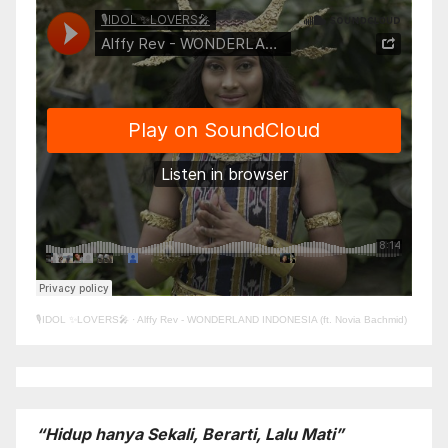
🎙️IDOL ✨LOVERS🎤
·
Alffy Rev - WONDERLAND INDONESIA (ft. Novia Bachmid)
“Hidup hanya Sekali, Berarti, Lalu Mati”