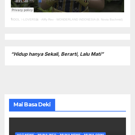
🎙️IDOL ✨LOVERS🎤
·
Alffy Rev - WONDERLAND INDONESIA (ft. Novia Bachmid)
“Hidup hanya Sekali, Berarti, Lalu Mati”
Mai Basa Deki