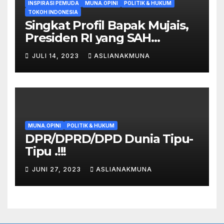
INSPIRASI PEMUDA
MUNA.OPINI
POLITIK & HUKUM
TOKOH INDONESIA
Singkat Profil Bapak Mujais,
Presiden RI yang SAH
Menurut Hukum. !!
JULI 14, 2023
ASLIANAKMUNA
MUNA.OPINI
POLITIK & HUKUM
DPR/DPRD/DPD Dunia Tipu-
Tipu .!!!
JUNI 27, 2023
ASLIANAKMUNA