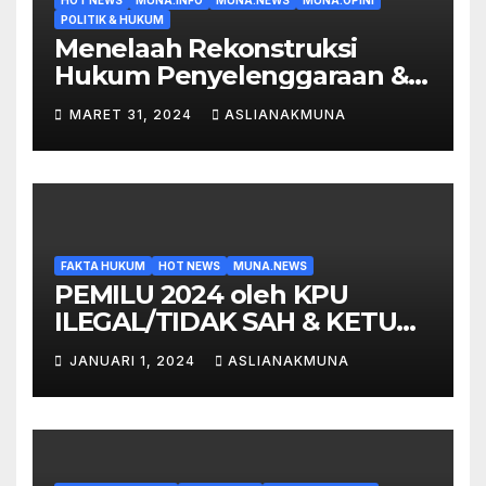
HOT NEWS
MUNA.INFO
MUNA.NEWS
MUNA.OPINI
POLITIK & HUKUM
Menelaah Rekonstruksi
Hukum Penyelenggaraan &
Hasil Pemilu 2024
MARET 31, 2024
ASLIANAKMUNA
ILEGAL/TIDAK SAH dengan
Bukti Surat KPU 0172 satu
Paket Solusi Perwujudannya!!
FAKTA HUKUM
HOT NEWS
MUNA.NEWS
PEMILU 2024 oleh KPU
ILEGAL/TIDAK SAH & KETUA
KPU dalam Laporan Polisi
JANUARI 1, 2024
ASLIANAKMUNA
satu Paket SI-MPR RI