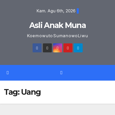
Skip
Kam. Agu 6th, 2026
to
content
Asli Anak Muna
KoemowutoSumanowoLiwu
Tag:
Uang