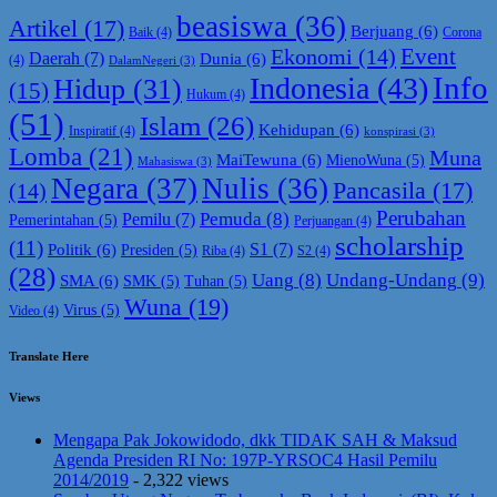
beasiswa
(36)
Artikel
(17)
Berjuang
(6)
Baik
(4)
Corona
Ekonomi
(14)
Event
Daerah
(7)
Dunia
(6)
(4)
DalamNegeri
(3)
Info
Indonesia
(43)
Hidup
(31)
(15)
Hukum
(4)
(51)
Islam
(26)
Kehidupan
(6)
Inspiratif
(4)
konspirasi
(3)
Lomba
(21)
Muna
MaiTewuna
(6)
MienoWuna
(5)
Mahasiswa
(3)
Negara
(37)
Nulis
(36)
Pancasila
(17)
(14)
Perubahan
Pemuda
(8)
Pemilu
(7)
Pemerintahan
(5)
Perjuangan
(4)
scholarship
(11)
S1
(7)
Politik
(6)
Presiden
(5)
Riba
(4)
S2
(4)
(28)
Uang
(8)
Undang-Undang
(9)
SMA
(6)
SMK
(5)
Tuhan
(5)
Wuna
(19)
Virus
(5)
Video
(4)
Translate Here
Views
Mengapa Pak Jokowidodo, dkk TIDAK SAH & Maksud
Agenda Presiden RI No: 197P-YRSOC4 Hasil Pemilu
2014/2019
- 2,322 views