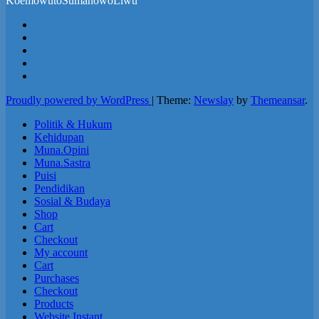
KoemowutoSumanowoLiwu
Proudly powered by WordPress
|
Theme:
Newslay
by
Themeansar
.
Politik & Hukum
Kehidupan
Muna.Opini
Muna.Sastra
Puisi
Pendidikan
Sosial & Budaya
Shop
Cart
Checkout
My account
Cart
Purchases
Checkout
Products
Website Instant