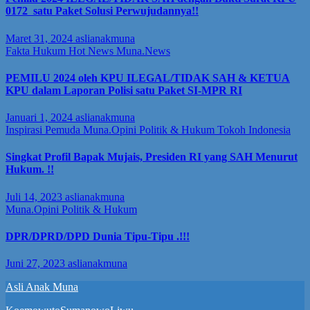
0172 satu Paket Solusi Perwujudannya!!
Maret 31, 2024
aslianakmuna
Fakta Hukum
Hot News
Muna.News
PEMILU 2024 oleh KPU ILEGAL/TIDAK SAH & KETUA
KPU dalam Laporan Polisi satu Paket SI-MPR RI
Januari 1, 2024
aslianakmuna
Inspirasi Pemuda
Muna.Opini
Politik & Hukum
Tokoh Indonesia
Singkat Profil Bapak Mujais, Presiden RI yang SAH Menurut
Hukum. !!
Juli 14, 2023
aslianakmuna
Muna.Opini
Politik & Hukum
DPR/DPRD/DPD Dunia Tipu-Tipu .!!!
Juni 27, 2023
aslianakmuna
Asli Anak Muna