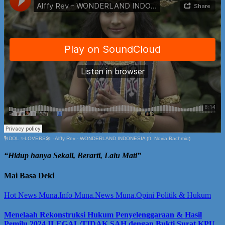
🎙️IDOL ✨LOVERS🎤
·
Alffy Rev - WONDERLAND INDONESIA (ft. Novia Bachmid)
“Hidup hanya Sekali, Berarti, Lalu Mati”
Mai Basa Deki
Hot News
Muna.Info
Muna.News
Muna.Opini
Politik & Hukum
Menelaah Rekonstruksi Hukum Penyelenggaraan & Hasil
Pemilu 2024 ILEGAL/TIDAK SAH dengan Bukti Surat KPU