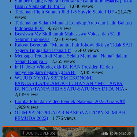
Sumber Utang Negara Terbesar ke Bank Indonesia(BI), Kok
Bisa?? Siapakah BI Ini???
- 1,036 views
Terjemah Fiqih Sunnah Jilid 1-5 Sayyid Sabiq PDF
- 21,475
views
Terjemahan Sulam Munajat Lengkap Arab dan Latin Bahasa
Indonesia PDF
- 9,658 views
Beasiswa My Skill untuk Mahasiswa Vokasi dan S1 di
Seluruh Indonesia
- 2,610 views
Rakyat Bergerak, “Menuntut Pak Jokowi dkk yg Tidak SAH
Segera Tinggalkan Istana.!!!”
- 2,402 views
Mengapa Tetuah di Muna, Selalu Meminta “Nama” dalam
Setiap Doanya??
- 2,365 views
Ir. H. Joko Widodo, dkk BUKAN Presiden RI dan
penyelenggara negara yg SAH.
- 2,145 views
WUJUD NYATA SISTEM EKONOMI
PANCASILA/ISLAM /KETUHANAN YME TANPA
BUNGA/TANPA RIBA SATU-SATUNYA DI DUNIA
-
2,139 views
Lomba Film dan Video Pendek Nasional 2022. Gratis 🆓
-
1,969 views
OLIMPIADE PELAJAR NASIONAL (OPN SUMPAH
PEMUDA 2022)
- 1,776 views