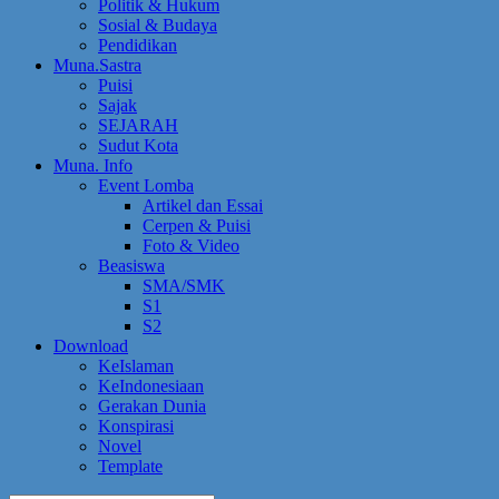
Politik & Hukum
Sosial & Budaya
Pendidikan
Muna.Sastra
Puisi
Sajak
SEJARAH
Sudut Kota
Muna. Info
Event Lomba
Artikel dan Essai
Cerpen & Puisi
Foto & Video
Beasiswa
SMA/SMK
S1
S2
Download
KeIslaman
KeIndonesiaan
Gerakan Dunia
Konspirasi
Novel
Template