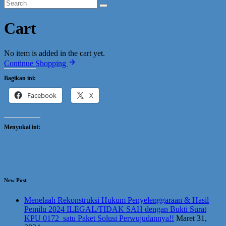
Cart
No item is added in the cart yet.
Continue Shopping
Bagikan ini:
Facebook
X
Menyukai ini:
New Post
Menelaah Rekonstruksi Hukum Penyelenggaraan & Hasil
Pemilu 2024 ILEGAL/TIDAK SAH dengan Bukti Surat
KPU 0172 satu Paket Solusi Perwujudannya!!
Maret 31,