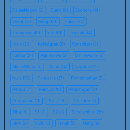
DalamNegeri
(3)
Dunia
(6)
Ekonomi
(14)
Event
(15)
Hidup
(31)
Hukum
(4)
Indonesia
(43)
Info
(51)
Inspiratif
(4)
Islam
(26)
Kehidupan
(6)
Konspirasi
(3)
Lomba
(21)
Mahasiswa
(3)
MaiTewuna
(6)
MienoWuna
(5)
Muna
(14)
Negara
(37)
Nulis
(36)
Pancasila
(17)
Pemerintahan
(5)
Pemilu
(7)
Pemuda
(8)
Perjuangan
(4)
Perubahan
(11)
Politik
(6)
Presiden
(5)
Riba
(4)
S1
(7)
S2
(4)
Scholarship
(28)
SMA
(6)
SMK
(5)
Tuhan
(5)
Uang
(8)