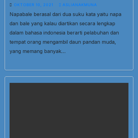
OKTOBER 10, 2021
ASLIANAKMUNA
Napabale berasal dari dua suku kata yaitu napa
dan bale yang kalau diartikan secara lengkap
dalam bahasa indonesia berarti pelabuhan dan
tempat orang mengambil daun pandan muda,
yang memang banyak…