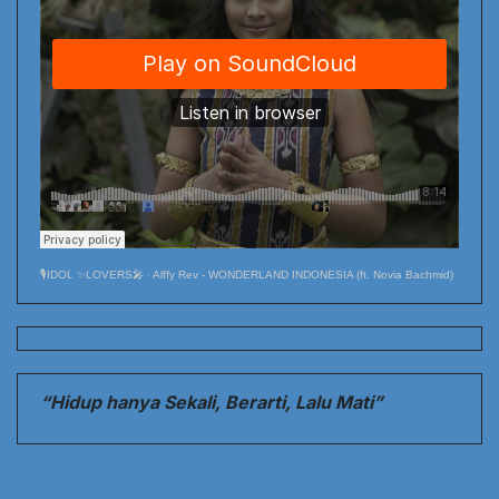
🎙️IDOL ✨LOVERS🎤
·
Alffy Rev - WONDERLAND INDONESIA (ft. Novia Bachmid)
“Hidup hanya Sekali, Berarti, Lalu Mati”