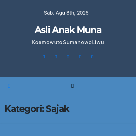
Skip
Sab. Agu 8th, 2026
to
content
Asli Anak Muna
KoemowutoSumanowoLiwu
Kategori:
Sajak