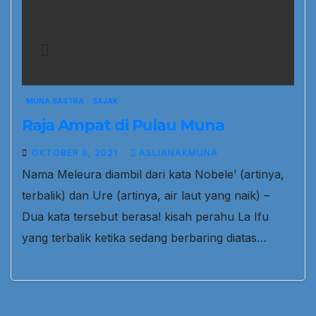
MUNA.SASTRA
SAJAK
Raja Ampat di Pulau Muna
OKTOBER 9, 2021
ASLIANAKMUNA
Nama Meleura diambil dari kata Nobele’ (artinya,
terbalik) dan Ure (artinya, air laut yang naik) –
Dua kata tersebut berasal kisah perahu La Ifu
yang terbalik ketika sedang berbaring diatas…