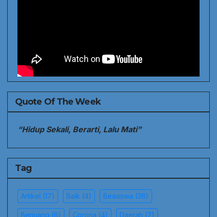
Quote Of The Week
“Hidup Sekali, Berarti, Lalu Mati”
Tag
Artikel
(17)
Baik
(4)
Beasiswa
(36)
Berjuang
(6)
Corona
(4)
Daerah
(7)