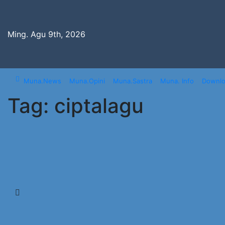
Skip
to
content
Ming. Agu 9th, 2026
Muna.News
Muna.Opini
Muna.Sastra
Muna. Info
Downl
Tag:
ciptalagu