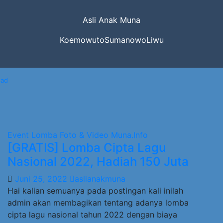
Asli Anak Muna
KoemowutoSumanowoLiwu
oad
Event Lomba
Foto & Video
Muna.Info
[GRATIS] Lomba Cipta Lagu
Nasional 2022, Hadiah 150 Juta
Juni 25, 2022
aslianakmuna
Hai kalian semuanya pada postingan kali inilah
admin akan membagikan tentang adanya lomba
cipta lagu nasional tahun 2022 dengan biaya