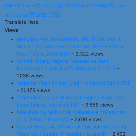
Undang-Undang
(9)
Uang
(8)
SMK
(5)
Tuhan
(5)
Video
Wuna
(19)
Virus
(5)
(4)
Translate Here
Views
Mengapa Pak Jokowidodo, dkk TIDAK SAH &
Maksud Agenda Presiden RI No: 197P-YRSOC4
Hasil Pemilu 2014/2019
- 2,322 views
Sumber Utang Negara Terbesar ke Bank
Indonesia(BI), Kok Bisa?? Siapakah BI Ini???
-
1,036 views
Terjemah Fiqih Sunnah Jilid 1-5 Sayyid Sabiq PDF
- 21,475 views
Terjemahan Sulam Munajat Lengkap Arab dan
Latin Bahasa Indonesia PDF
- 9,658 views
Beasiswa My Skill untuk Mahasiswa Vokasi dan
S1 di Seluruh Indonesia
- 2,610 views
Rakyat Bergerak, “Menuntut Pak Jokowi dkk yg
Tidak SAH Segera Tinggalkan Istana.!!!”
- 2,402