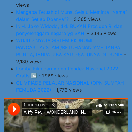
views
Mengapa Tetuah di Muna, Selalu Meminta “Nama”
dalam Setiap Doanya??
- 2,365 views
Ir. H. Joko Widodo, dkk BUKAN Presiden RI dan
penyelenggara negara yg SAH.
- 2,145 views
WUJUD NYATA SISTEM EKONOMI
PANCASILA/ISLAM /KETUHANAN YME TANPA
BUNGA/TANPA RIBA SATU-SATUNYA DI DUNIA
-
2,139 views
Lomba Film dan Video Pendek Nasional 2022.
Gratis 🆓
- 1,969 views
OLIMPIADE PELAJAR NASIONAL (OPN SUMPAH
PEMUDA 2022)
- 1,776 views