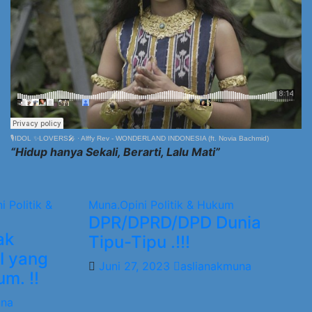
🎙️IDOL ✨LOVERS🎤
·
Alffy Rev - WONDERLAND INDONESIA (ft. Novia Bachmid)
“Hidup hanya Sekali, Berarti, Lalu Mati”
ni
Politik &
Muna.Opini
Politik & Hukum
DPR/DPRD/DPD Dunia
ak
Tipu-Tipu .!!!
I yang
Juni 27, 2023
aslianakmuna
m. !!
una