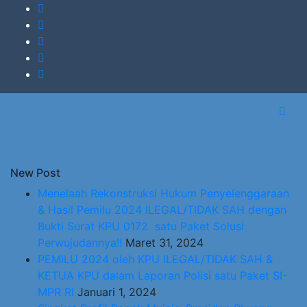
New Post
Menelaah Rekonstruksi Hukum Penyelenggaraan
& Hasil Pemilu 2024 ILEGAL/TIDAK SAH dengan
Bukti Surat KPU 0172 satu Paket Solusi
Perwujudannya!!
Maret 31, 2024
PEMILU 2024 oleh KPU ILEGAL/TIDAK SAH &
KETUA KPU dalam Laporan Polisi satu Paket SI-
MPR RI
Januari 1, 2024