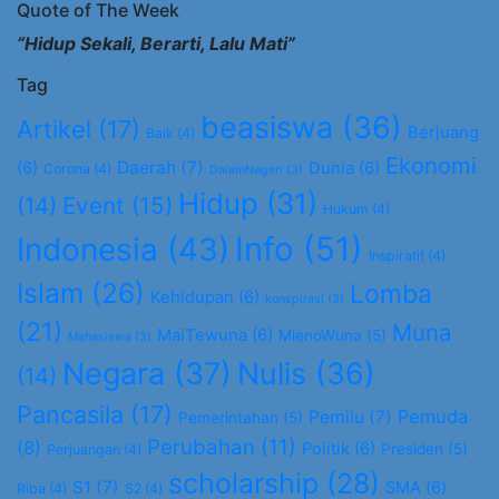
Quote of The Week
“Hidup Sekali, Berarti, Lalu Mati”
Tag
beasiswa
(36)
Artikel
(17)
Berjuang
Baik
(4)
Ekonomi
Daerah
(7)
(6)
Dunia
(6)
Corona
(4)
DalamNegeri
(3)
Hidup
(31)
(14)
Event
(15)
Hukum
(4)
Info
(51)
Indonesia
(43)
Inspiratif
(4)
Islam
(26)
Lomba
Kehidupan
(6)
konspirasi
(3)
(21)
Muna
MaiTewuna
(6)
MienoWuna
(5)
Mahasiswa
(3)
Negara
(37)
Nulis
(36)
(14)
Pancasila
(17)
Pemuda
Pemilu
(7)
Pemerintahan
(5)
Perubahan
(11)
(8)
Politik
(6)
Presiden
(5)
Perjuangan
(4)
scholarship
(28)
S1
(7)
SMA
(6)
Riba
(4)
S2
(4)