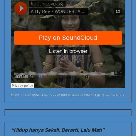
🎙️IDOL ✨LOVERS🎤
·
Alffy Rev - WONDERLAND INDONESIA (ft. Novia Bachmid)
“Hidup hanya Sekali, Berarti, Lalu Mati”