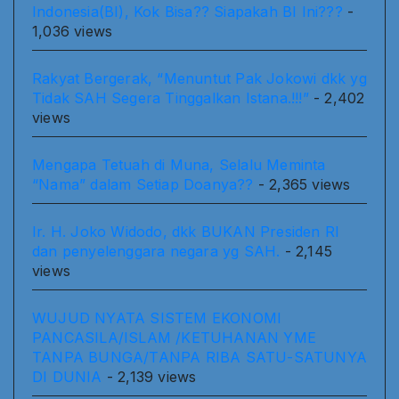
Indonesia(BI), Kok Bisa?? Siapakah BI Ini???
-
1,036 views
Rakyat Bergerak, “Menuntut Pak Jokowi dkk yg
Tidak SAH Segera Tinggalkan Istana.!!!”
- 2,402
views
Mengapa Tetuah di Muna, Selalu Meminta
“Nama” dalam Setiap Doanya??
- 2,365 views
Ir. H. Joko Widodo, dkk BUKAN Presiden RI
dan penyelenggara negara yg SAH.
- 2,145
views
WUJUD NYATA SISTEM EKONOMI
PANCASILA/ISLAM /KETUHANAN YME
TANPA BUNGA/TANPA RIBA SATU-SATUNYA
DI DUNIA
- 2,139 views