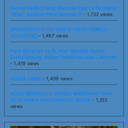
Semua Rezki (Uang) Manusia Saat ini Berstatus
“Riba”, Apapun Pekerjaannya.!!!!
- 1,722 views
[PANCASILA (UUD 1945 jo HASIL PEMILU
2014/2019)]
- 1,487 views
Para Bankirlah cq BI Akar Masalah Sistem
Dunia Saat Ini, Bukan Demokrasi atau Lainnya!!!
- 1,419 views
DUNIA FANA
- 1,409 views
KUDA BERKELAHI SIMBOL MARTABAT DAN
KEISLAMAN MASYARAKAT MUNA
- 1,353
views