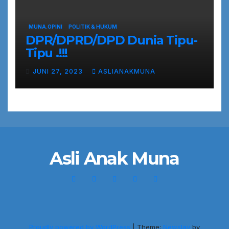
MUNA.OPINI
POLITIK & HUKUM
DPR/DPRD/DPD Dunia Tipu-
Tipu .!!!
JUNI 27, 2023
ASLIANAKMUNA
Asli Anak Muna
Proudly powered by WordPress
|
Theme:
Newslay
by