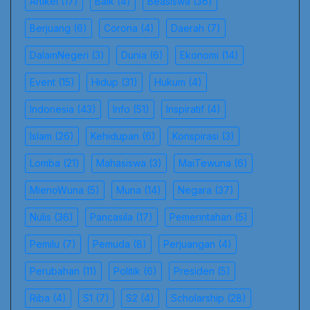
Artikel
(17)
Baik
(4)
Beasiswa
(36)
Berjuang
(6)
Corona
(4)
Daerah
(7)
DalamNegeri
(3)
Dunia
(6)
Ekonomi
(14)
Event
(15)
Hidup
(31)
Hukum
(4)
Indonesia
(43)
Info
(51)
Inspiratif
(4)
Islam
(26)
Kehidupan
(6)
Konspirasi
(3)
Lomba
(21)
Mahasiswa
(3)
MaiTewuna
(6)
MienoWuna
(5)
Muna
(14)
Negara
(37)
Nulis
(36)
Pancasila
(17)
Pemerintahan
(5)
Pemilu
(7)
Pemuda
(8)
Perjuangan
(4)
Perubahan
(11)
Politik
(6)
Presiden
(5)
Riba
(4)
S1
(7)
S2
(4)
Scholarship
(28)