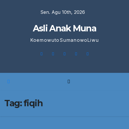
Skip
Sen. Agu 10th, 2026
to
content
Asli Anak Muna
KoemowutoSumanowoLiwu
Tag:
fiqih