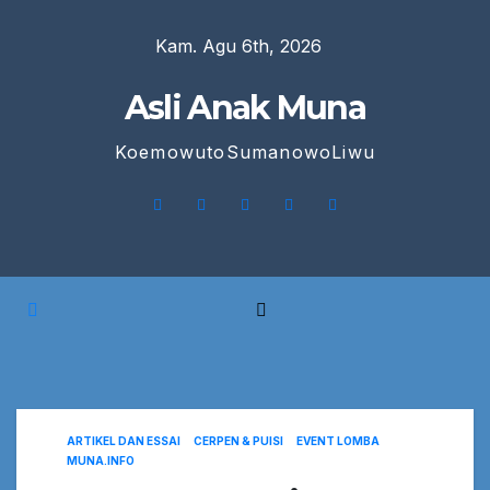
Skip
Kam. Agu 6th, 2026
to
content
Asli Anak Muna
KoemowutoSumanowoLiwu
ARTIKEL DAN ESSAI
CERPEN & PUISI
EVENT LOMBA
MUNA.INFO