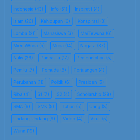
Indonesia
(43)
Info
(51)
Inspiratif
(4)
Islam
(26)
Kehidupan
(6)
Konspirasi
(3)
Lomba
(21)
Mahasiswa
(3)
MaiTewuna
(6)
MienoWuna
(5)
Muna
(14)
Negara
(37)
Nulis
(36)
Pancasila
(17)
Pemerintahan
(5)
Pemilu
(7)
Pemuda
(8)
Perjuangan
(4)
Perubahan
(11)
Politik
(6)
Presiden
(5)
Riba
(4)
S1
(7)
S2
(4)
Scholarship
(28)
SMA
(6)
SMK
(5)
Tuhan
(5)
Uang
(8)
Undang-Undang
(9)
Video
(4)
Virus
(5)
Wuna
(19)