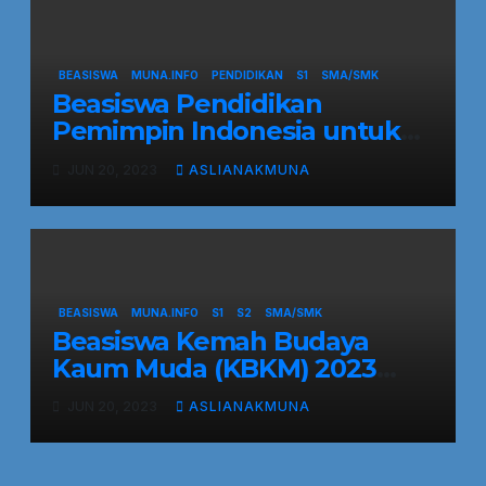
Paket Solusi Perwujudannya!!
BEASISWA
MUNA.INFO
PENDIDIKAN
S1
SMA/SMK
Beasiswa Pendidikan
Pemimpin Indonesia untuk
Pelajar dan Mahasiswa
JUN 20, 2023
ASLIANAKMUNA
BEASISWA
MUNA.INFO
S1
S2
SMA/SMK
Beasiswa Kemah Budaya
Kaum Muda (KBKM) 2023
untuk Mahasiswa dan Umum
JUN 20, 2023
ASLIANAKMUNA