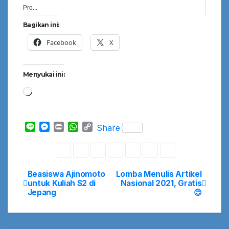
Pro...
Bagikan ini:
Facebook
X
Menyukai ini:
Memuat...
L
M
P
W
C
Share
i
e
r
h
o
n
s
i
a
p
e
s
n
t
y
e
t
s
L
Beasiswa Ajinomoto
Lomba Menulis Artikel
Navigasi
n
A
i
untuk Kuliah S2 di
Nasional 2021, Gratis
g
p
n
Jepang
😊
pos
e
p
k
r