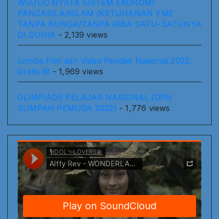
WUJUD NYATA SISTEM EKONOMI
PANCASILA/ISLAM /KETUHANAN YME
TANPA BUNGA/TANPA RIBA SATU-SATUNYA
DI DUNIA
- 2,139 views
Lomba Film dan Video Pendek Nasional 2022.
Gratis 🆓
- 1,969 views
OLIMPIADE PELAJAR NASIONAL (OPN
SUMPAH PEMUDA 2022)
- 1,776 views