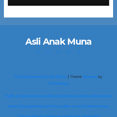
Asli Anak Muna
Proudly powered by WordPress
|
Theme:
Newslay
by
Themeansar
.
Politik & Hukum
Kehidupan
Muna.Opini
Muna.Sastra
Puisi
Pendidikan
Sosial & Budaya
Shop
Cart
Checkout
My account
Cart
Purchases
Checkout
Products
Website Instant
User Dashboard