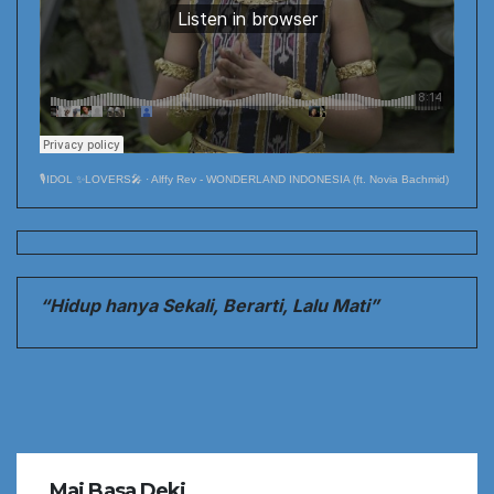
🎙️IDOL ✨LOVERS🎤
·
Alffy Rev - WONDERLAND INDONESIA (ft. Novia Bachmid)
“Hidup hanya Sekali, Berarti, Lalu Mati”
Mai Basa Deki