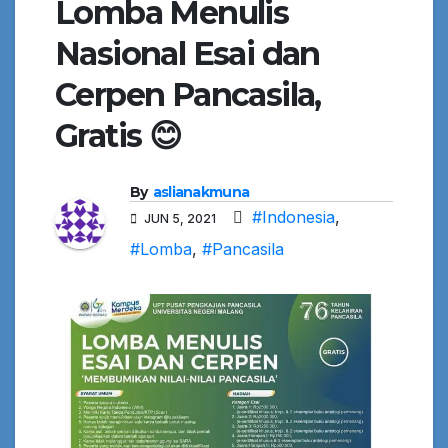
Lomba Menulis
Nasional Esai dan
Cerpen Pancasila,
Gratis 😊
By
aslianakmuna
#Indonesia
,
JUN 5, 2021
#Lomba
,
#Pancasila