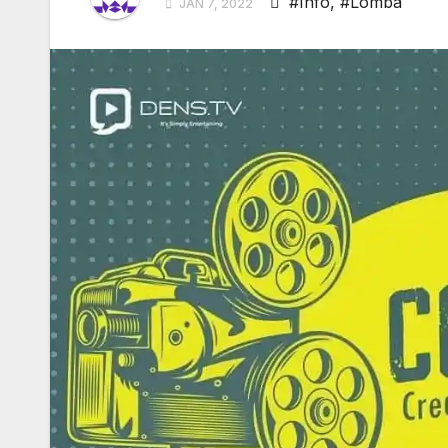
#Info
,
#Lomba
JAN 7, 2022