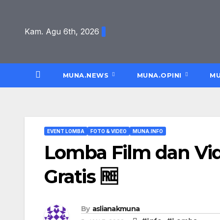
Skip
to
Kam. Agu 6th, 2026
content
MUNA.NEWS
MUNA.OPINI
MU
EVENT LOMBA
FOTO & VIDEO
MUNA.INFO
Lomba Film dan Vid
Gratis 🆓
By
aslianakmuna