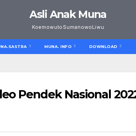
Asli Anak Muna
KoemowutoSumanowoLiwu
NA.SASTRA
MUNA. INFO
DOWNLOAD
eo Pendek Nasional 2022