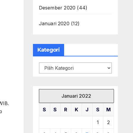
Desember 2020
(44)
Januari 2020
(12)
Kategori
Kategori
Januari 2022
WIB.
S
S
R
K
J
S
M
p
1
2