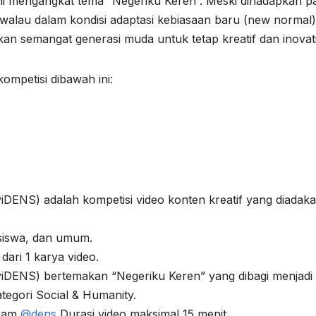
i mengangkat tema “Negeriku Keren”. Meski dihadapkan p
walau dalam kondisi adaptasi kebiasaan baru (new normal)
an semangat generasi muda untuk tetap kreatif dan inovati
ompetisi dibawah ini:
iDENS) adalah kompetisi video konten kreatif yang diadak
asiswa, dan umum.
dari 1 karya video.
viDENS) bertemakan “Negeriku Keren” yang dibagi menjadi
ategori Social & Humanity.
gram
@dens
Durasi video maksimal 15 menit.